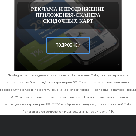
РЕКЛАМА И ПРОДВИЖЕНИЕ
ПРИЛОЖЕНИЯ-СКАНЕРА
СКИДОЧНЫХ КАРТ
ПОДРОБНЕЙ
*Instagram — принадлежит американской компании Meta, которую признали
экстремистской, запрещён на территории РФ.
**Meta — материнская компания
Facebook, WhatsApp и Instagram. Признана экстремистской и запрещена на территории
РФ.
***Facebook — соцсеть, принадлежащая Meta. Признана экстремистской и
запрещена на территории РФ.
**** WhatsApp — мессенджер, принадлежащий Meta.
Признана экстремистской и запрещена на территории РФ.