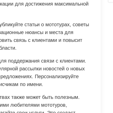
окации для достижения максимальной
убликуйте статьи о мототурах, советы
зационные нюансы и места для
овить связь с клиентами и повысит
бласти.
для поддержания связи с клиентами.
улярной рассылки новостей о новых
 предложениях. Персонализируйте
исчикам по имени.
твах также может быть полезным.
гими любителями мототуров,
агайте свои услуги. Это создаст