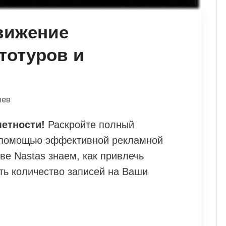
вижение
тотуров и
иев
метности!
Раскройте полный
с помощью эффективной рекламной
тве Nastas знаем, как привлечь
ть количество записей на Ваши