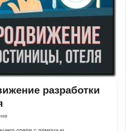
вижение разработки
я
иев
ашего отеля с помощью