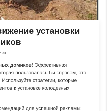
вижение установки
миков
иев
ных домиков!
Эффективная
оторая пользовалась бы спросом, это
. Используйте стратегии, которые
ентов к установке колодезных
комендаций для успешной рекламы: