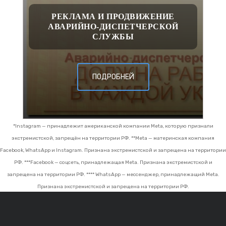
РЕКЛАМА И ПРОДВИЖЕНИЕ
АВАРИЙНО-ДИСПЕТЧЕРСКОЙ
СЛУЖБЫ
ПОДРОБНЕЙ
*Instagram — принадлежит американской компании Meta, которую признали
экстремистской, запрещён на территории РФ.
**Meta — материнская компания
Facebook, WhatsApp и Instagram. Признана экстремистской и запрещена на территории
РФ.
***Facebook — соцсеть, принадлежащая Meta. Признана экстремистской и
запрещена на территории РФ.
**** WhatsApp — мессенджер, принадлежащий Meta.
Признана экстремистской и запрещена на территории РФ.