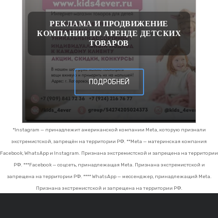
РЕКЛАМА И ПРОДВИЖЕНИЕ
КОМПАНИИ ПО АРЕНДЕ ДЕТСКИХ
ТОВАРОВ
ПОДРОБНЕЙ
*Instagram — принадлежит американской компании Meta, которую признали
экстремистской, запрещён на территории РФ.
**Meta — материнская компания
Facebook, WhatsApp и Instagram. Признана экстремистской и запрещена на территории
РФ.
***Facebook — соцсеть, принадлежащая Meta. Признана экстремистской и
запрещена на территории РФ.
**** WhatsApp — мессенджер, принадлежащий Meta.
Признана экстремистской и запрещена на территории РФ.