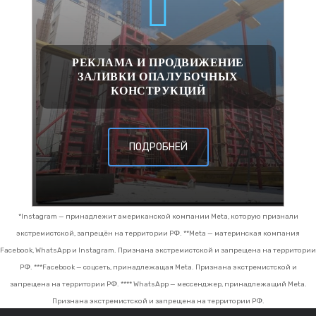
РЕКЛАМА И ПРОДВИЖЕНИЕ
ЗАЛИВКИ ОПАЛУБОЧНЫХ
КОНСТРУКЦИЙ
ПОДРОБНЕЙ
*Instagram — принадлежит американской компании Meta, которую признали
экстремистской, запрещён на территории РФ.
**Meta — материнская компания
Facebook, WhatsApp и Instagram. Признана экстремистской и запрещена на территории
РФ.
***Facebook — соцсеть, принадлежащая Meta. Признана экстремистской и
запрещена на территории РФ.
**** WhatsApp — мессенджер, принадлежащий Meta.
Признана экстремистской и запрещена на территории РФ.