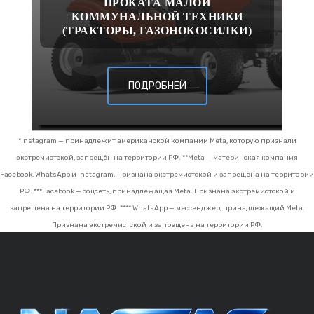
ПРОКАТА МАЛОЙ
КОММУНАЛЬНОЙ ТЕХНИКИ
(ТРАКТОРЫ, ГАЗОНОКОСИЛКИ)
ПОДРОБНЕЙ
*Instagram — принадлежит американской компании Meta, которую признали
экстремистской, запрещён на территории РФ.
**Meta — материнская компания
Facebook, WhatsApp и Instagram. Признана экстремистской и запрещена на территории
РФ.
***Facebook — соцсеть, принадлежащая Meta. Признана экстремистской и
запрещена на территории РФ.
**** WhatsApp — мессенджер, принадлежащий Meta.
Признана экстремистской и запрещена на территории РФ.