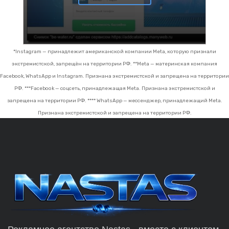
*Instagram — принадлежит американской компании Meta, которую признали
экстремистской, запрещён на территории РФ.
**Meta — материнская компания
Facebook, WhatsApp и Instagram. Признана экстремистской и запрещена на территории
РФ.
***Facebook — соцсеть, принадлежащая Meta. Признана экстремистской и
запрещена на территории РФ.
**** WhatsApp — мессенджер, принадлежащий Meta.
Признана экстремистской и запрещена на территории РФ.