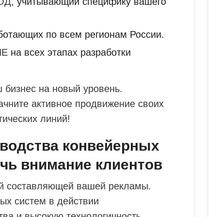
ОД
, учитывающий специфику вашего
аботающих по всем регионам России.
ИЕ
на всех этапах разработки
 бизнес на новый уровень.
начните активное продвижение своих
тических линий!
зводства конвейерных
ечь внимание клиентов
ой составляющей вашей рекламы.
ых систем в действии
ва и высокую технологичность.