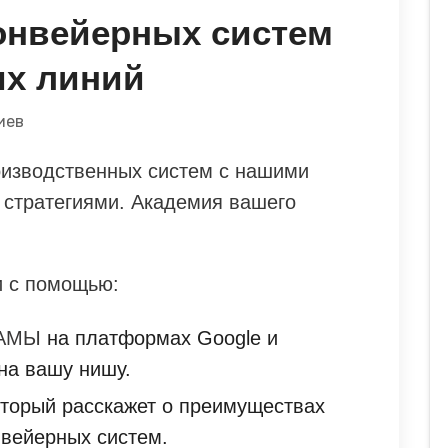
онвейерных систем
их линий
иев
оизводственных систем с нашими
стратегиями. Академия вашего
и с помощью:
ЛАМЫ
на платформах Google и
на вашу нишу.
оторый расскажет о преимуществах
нвейерных систем.