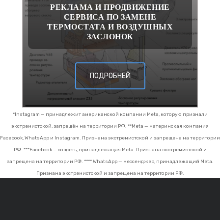
РЕКЛАМА И ПРОДВИЖЕНИЕ
СЕРВИСА ПО ЗАМЕНЕ
ТЕРМОСТАТА И ВОЗДУШНЫХ
ЗАСЛОНОК
ПОДРОБНЕЙ
*Instagram — принадлежит американской компании Meta, которую признали
экстремистской, запрещён на территории РФ.
**Meta — материнская компания
Facebook, WhatsApp и Instagram. Признана экстремистской и запрещена на территории
РФ.
***Facebook — соцсеть, принадлежащая Meta. Признана экстремистской и
запрещена на территории РФ.
**** WhatsApp — мессенджер, принадлежащий Meta.
Признана экстремистской и запрещена на территории РФ.