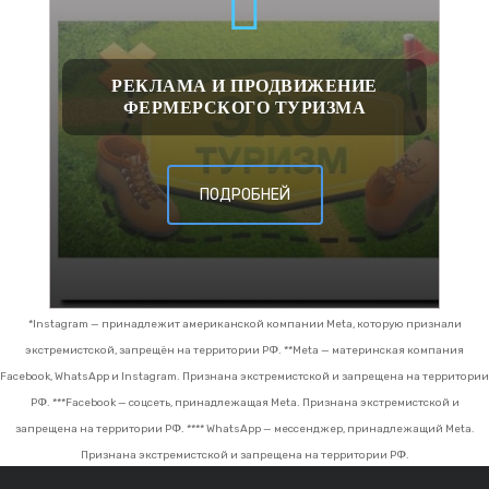
РЕКЛАМА И ПРОДВИЖЕНИЕ
ФЕРМЕРСКОГО ТУРИЗМА
ПОДРОБНЕЙ
*Instagram — принадлежит американской компании Meta, которую признали
экстремистской, запрещён на территории РФ.
**Meta — материнская компания
Facebook, WhatsApp и Instagram. Признана экстремистской и запрещена на территории
РФ.
***Facebook — соцсеть, принадлежащая Meta. Признана экстремистской и
запрещена на территории РФ.
**** WhatsApp — мессенджер, принадлежащий Meta.
Признана экстремистской и запрещена на территории РФ.