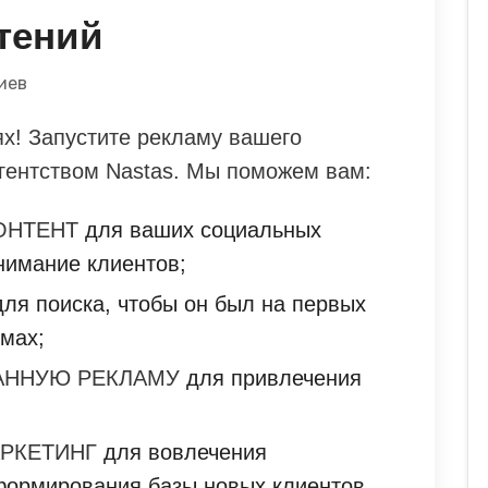
тений
иев
ях! Запустите рекламу вашего
 Агентством Nastas. Мы поможем вам:
ОНТЕНТ
для ваших социальных
нимание клиентов;
ля поиска, чтобы он был на первых
емах;
АННУЮ РЕКЛАМУ
для привлечения
АРКЕТИНГ
для вовлечения
формирования базы новых клиентов.