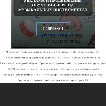
РЕКЛАМА И ПРОДВИЖЕНИЕ
ОБУЧЕНИЯ ИГРЕ НА
МУЗЫКАЛЬНЫХ ИНСТРУМЕНТАХ
ПОДРОБНЕЙ
*Instagram — принадлежит американской компании Meta, которую признали
экстремистской, запрещён на территории РФ.
**Meta — материнская компания
Facebook, WhatsApp и Instagram. Признана экстремистской и запрещена на территории
РФ.
***Facebook — соцсеть, принадлежащая Meta. Признана экстремистской и
запрещена на территории РФ.
**** WhatsApp — мессенджер, принадлежащий Meta.
Признана экстремистской и запрещена на территории РФ.