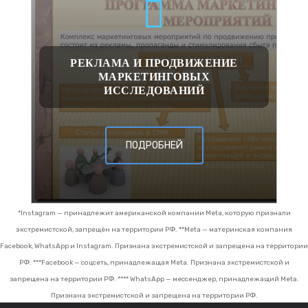
РЕКЛАМА И ПРОДВИЖЕНИЕ
МАРКЕТИНГОВЫХ
ИССЛЕДОВАНИЙ
ПОДРОБНЕЙ
*Instagram — принадлежит американской компании Meta, которую признали
экстремистской, запрещён на территории РФ.
**Meta — материнская компания
Facebook, WhatsApp и Instagram. Признана экстремистской и запрещена на территории
РФ.
***Facebook — соцсеть, принадлежащая Meta. Признана экстремистской и
запрещена на территории РФ.
**** WhatsApp — мессенджер, принадлежащий Meta.
Признана экстремистской и запрещена на территории РФ.